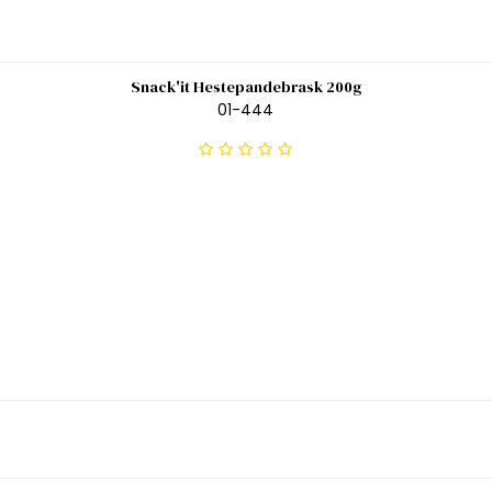
Snack'it Hestepandebrask 200g
01-444