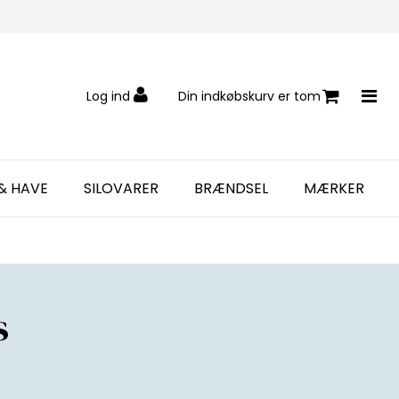
Log ind
Din indkøbskurv er tom
& HAVE
SILOVARER
BRÆNDSEL
MÆRKER
s