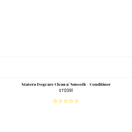
Statera Dogcare Clean n´Smooth – Conditinor
ST0391