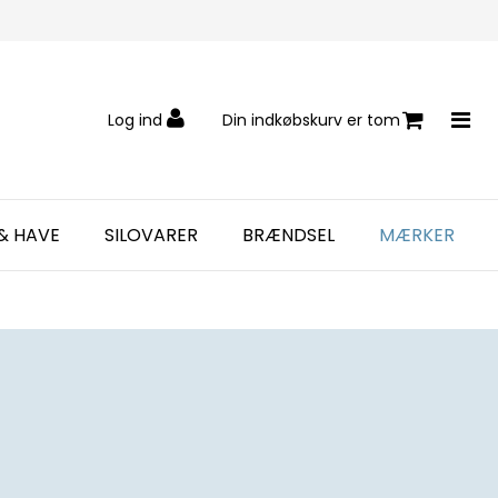
Log ind
Din indkøbskurv er tom
& HAVE
SILOVARER
BRÆNDSEL
MÆRKER