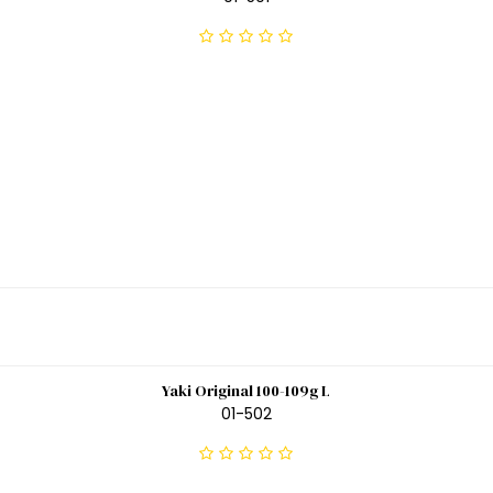
Yaki Original 100-109g L
01-502