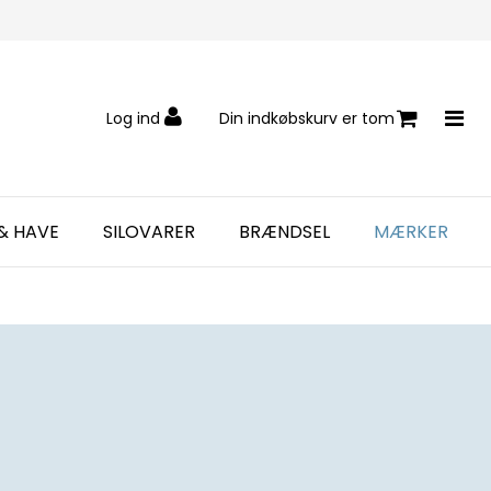
Log ind
Din indkøbskurv er tom
& HAVE
SILOVARER
BRÆNDSEL
MÆRKER