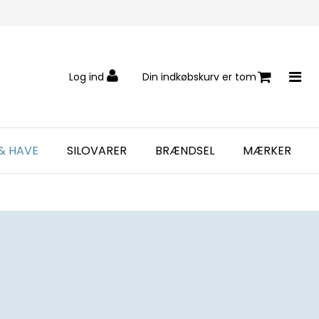
Log ind
Din indkøbskurv er tom
& HAVE
SILOVARER
BRÆNDSEL
MÆRKER