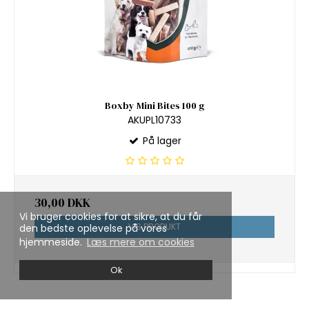
Boxby Mini Bites 100 g
AKUPL10733
På lager
30,00 DKK
Vi bruger cookies for at sikre, at du får
VIS PRODUKT
den bedste oplevelse på vores
hjemmeside.
Læs mere om cookies
Ok