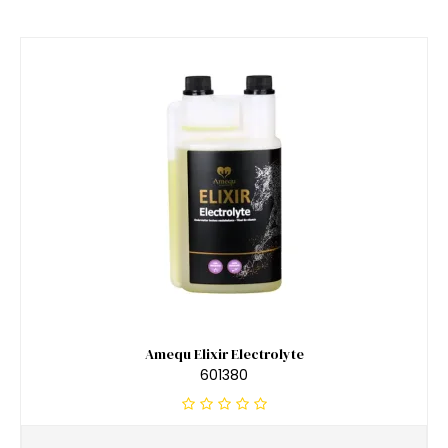
Amequ Elixir Electrolyte
601380